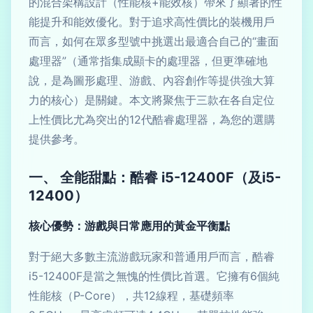
的混合架構設計（性能核+能效核）帶來了顯著的性
能提升和能效優化。對于追求高性價比的裝機用戶
而言，如何在眾多型號中挑選出最適合自己的“畫面
處理器”（通常指集成顯卡的處理器，但更準確地
說，是為圖形處理、游戲、內容創作等提供強大算
力的核心）是關鍵。本文將聚焦于三款在各自定位
上性價比尤為突出的12代酷睿處理器，為您的選購
提供參考。
一、 全能甜點：酷睿 i5-12400F（及i5-
12400）
核心優勢：游戲與日常應用的黃金平衡點
對于絕大多數主流游戲玩家和普通用戶而言，酷睿
i5-12400F是當之無愧的性價比首選。它擁有6個純
性能核（P-Core），共12線程，基礎頻率