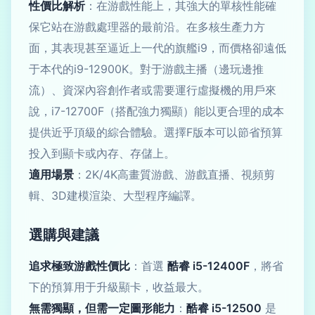
性價比解析
：在游戲性能上，其強大的單核性能確
保它站在游戲處理器的最前沿。在多核生產力方
面，其表現甚至逼近上一代的旗艦i9，而價格卻遠低
于本代的i9-12900K。對于游戲主播（邊玩邊推
流）、資深內容創作者或需要運行虛擬機的用戶來
說，i7-12700F（搭配強力獨顯）能以更合理的成本
提供近乎頂級的綜合體驗。選擇F版本可以節省預算
投入到顯卡或內存、存儲上。
適用場景
：2K/4K高畫質游戲、游戲直播、視頻剪
輯、3D建模渲染、大型程序編譯。
選購與建議
追求極致游戲性價比
：首選
酷睿 i5-12400F
，將省
下的預算用于升級顯卡，收益最大。
無需獨顯，但需一定圖形能力
：
酷睿 i5-12500
是