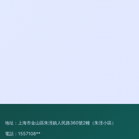
地址：上海市金山區朱涇鎮人民路360號2幢（朱涇小區）
電話：1557108**