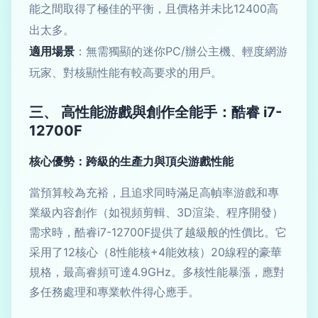
能之間取得了極佳的平衡，且價格并未比12400高
出太多。
適用場景
：無需獨顯的迷你PC/辦公主機、輕度網游
玩家、對核顯性能有較高要求的用戶。
三、 高性能游戲與創作全能手：酷睿 i7-
12700F
核心優勢：跨級的生產力與頂尖游戲性能
當預算較為充裕，且追求同時滿足高幀率游戲和專
業級內容創作（如視頻剪輯、3D渲染、程序開發）
需求時，酷睿i7-12700F提供了越級般的性價比。它
采用了12核心（8性能核+4能效核）20線程的豪華
規格，最高睿頻可達4.9GHz。多核性能暴漲，應對
多任務處理和專業軟件得心應手。