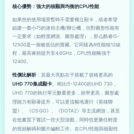
核心優勢：強大的核顯與均衡的CPU性能
如果您的使用場景暫時不需要獨立顯卡，或者希望
組建一臺小巧的迷你主機/辦公機，但對圖形性能有
一定要求（如輕度網游、圖形處理），那么酷睿i5-
12500是一個被低估的寶藏。它同樣為6性能核12線
程，最高睿頻提升至4.6GHz，CPU性能略強于
12400。
性價比解析
：其最大亮點在于搭載了規格更高的
UHD 770集成顯卡
。相比i5-12400的UHD 730，
UHD 770的執行單元數量更多，頻率更高，圖形處
理能力有顯著提升，可以更流暢地運行《英雄聯
盟》、《CS:GO》、《DOTA2》等主流網游，甚至
在低畫質下嘗試一些大型游戲，同時也更勝任輕度
的視頻解碼和圖片編輯工作。在CPU性能與核顯性