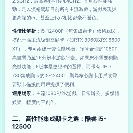
2.5GHz，最高睿頻可達4.4GHz。其單核性能強
勁，足以流暢駕馭目前所有主流游戲，游戲表現與
更高端的i5、甚至上代i7相比都毫不遜色。
性價比解析
：i5-12400F（無集成顯卡）價格親民，
搭配一張主流級獨立顯卡（如RTX 3060或RX 6600
XT），即可組建一套性能均衡、預算合理的1080P
高畫質乃至2K分辨率游戲平臺。如果您不需要獨顯
亮機功能，F版本是更經濟的選擇。而帶有UHD
730集成顯卡的i5-12400，則為核心顯卡用戶或需
要顯卡備援的用戶提供了便利。
適用場景
：主流1080P/2K游戲、日常辦公、多媒體
娛樂、輕度內容創作。
二、 高性能集成顯卡之選：酷睿 i5-
12500