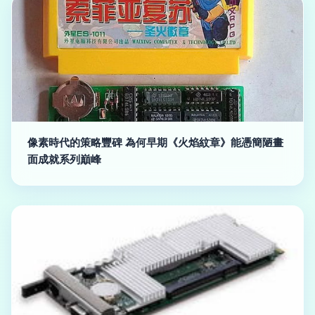
像素時代的策略豐碑 為何早期《火焰紋章》能憑簡陋畫
面成就系列巔峰