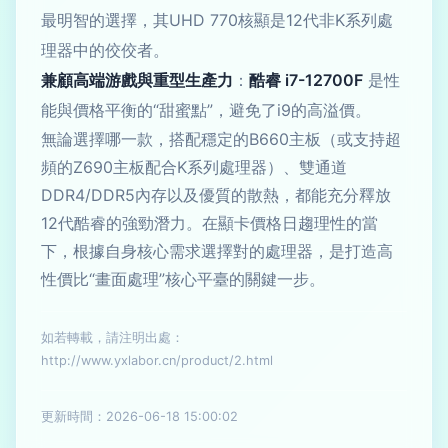
最明智的選擇，其UHD 770核顯是12代非K系列處
理器中的佼佼者。
兼顧高端游戲與重型生產力
：
酷睿 i7-12700F
是性
能與價格平衡的“甜蜜點”，避免了i9的高溢價。
無論選擇哪一款，搭配穩定的B660主板（或支持超
頻的Z690主板配合K系列處理器）、雙通道
DDR4/DDR5內存以及優質的散熱，都能充分釋放
12代酷睿的強勁潛力。在顯卡價格日趨理性的當
下，根據自身核心需求選擇對的處理器，是打造高
性價比“畫面處理”核心平臺的關鍵一步。
如若轉載，請注明出處：
http://www.yxlabor.cn/product/2.html
更新時間：2026-06-18 15:00:02